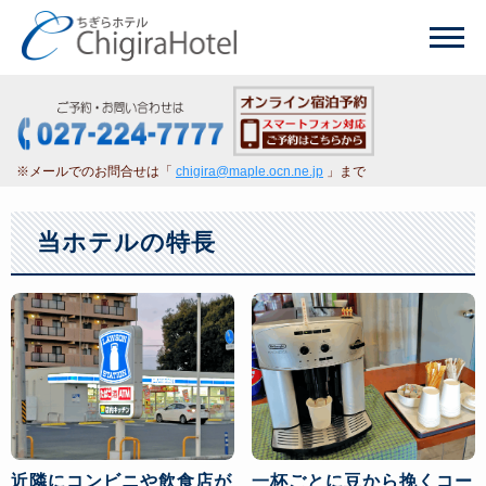
※メールでのお問合せは「
chigira@maple.ocn.ne.jp
」まで
当ホテルの特長
近隣にコンビニや飲食店が
一杯ごとに豆から挽くコー