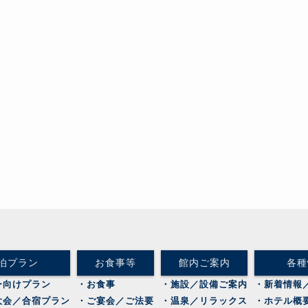
泊プラン
お食事等
館内ご案内
各種
ー向けプラン
・お食事
・施設／設備ご案内
・新着情報
大会／合宿プラン
・ご宴会／ご法要
・温泉／リラックス
・ホテル概