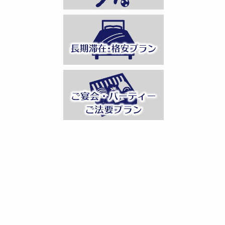
無料大駐車場（
豆から挽いたコ