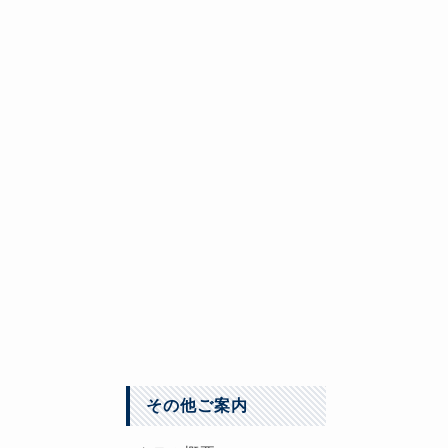
温泉でリフレッ
館内Ｗｉ-Fｉ
自由にお使いい
その他の館内設
その他ご案内