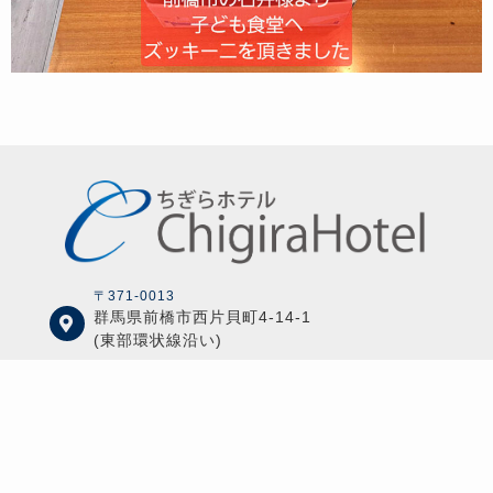
〒371-0013
群馬県前橋市西片貝町4-14-1
(東部環状線沿い)
027-224-7777
chigira@maple.ocn.ne.jp