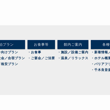
泊プラン
お食事等
館内ご案内
各種
ー向けプラン
・お食事
・施設／設備ご案内
・新着情報
大会／合宿プラン
・ご宴会／ご法要
・温泉／リラックス
・ホテル概
／格安プラン
・バリアフ
・千木良音